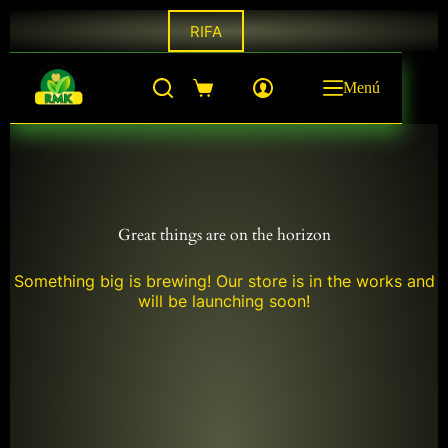
Saltar
RIFA
al
contenido
Menú
Shopping
cart
Great things are on the horizon
Something big is brewing! Our store is in the works and
will be launching soon!