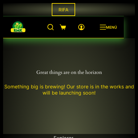
Saltar
RIFA
al
contenido
MENÚ
Shopping
cart
Great things are on the horizon
Something big is brewing! Our store is in the works and
will be launching soon!