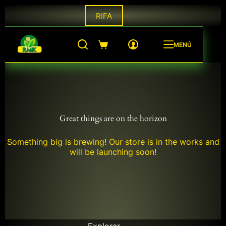
Saltar
RIFA
al
contenido
MENÚ
Shopping
cart
Great things are on the horizon
Something big is brewing! Our store is in the works and
will be launching soon!