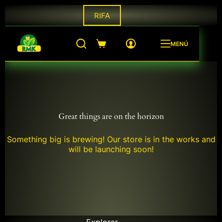
Saltar
RIFA
al
contenido
MENÚ
Shopping
cart
Great things are on the horizon
Something big is brewing! Our store is in the works and
will be launching soon!