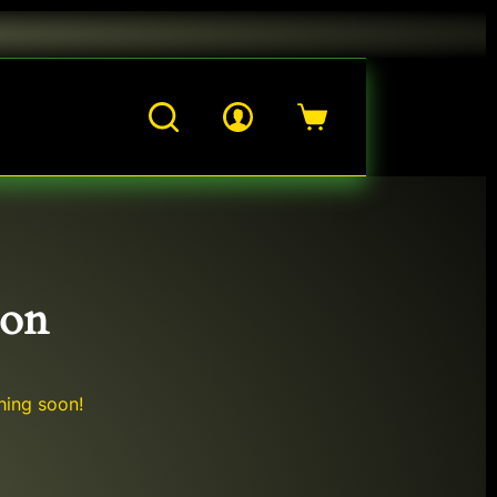
INOS Y CONDICIONES
AVISO DE PRIVACIDAD
Shopping
cart
zon
hing soon!