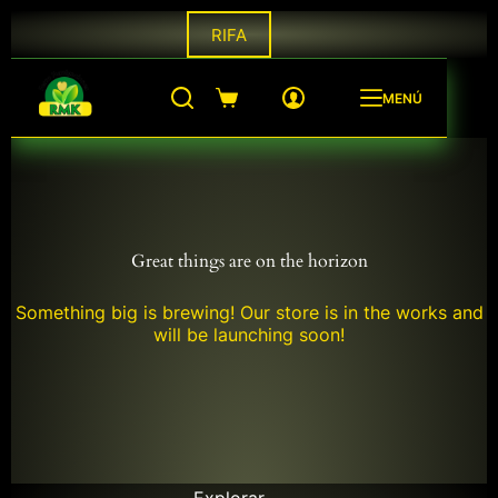
Saltar
RIFA
al
contenido
MENÚ
Shopping
cart
Great things are on the horizon
Something big is brewing! Our store is in the works and
will be launching soon!