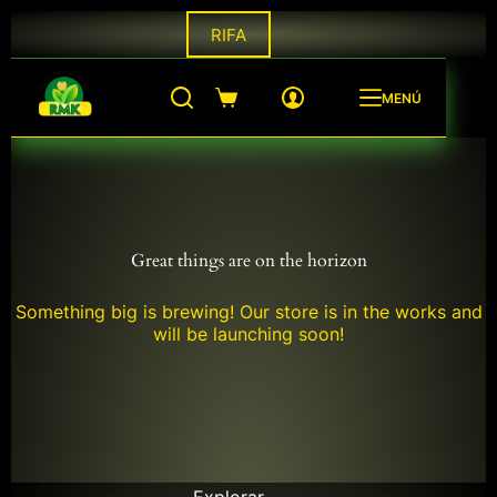
Saltar
RIFA
al
contenido
MENÚ
Shopping
cart
Great things are on the horizon
Something big is brewing! Our store is in the works and
will be launching soon!