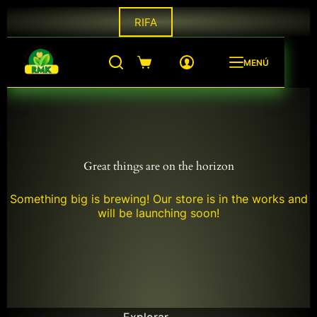
Saltar
RIFA
al
contenido
MENÚ
Shopping
cart
Great things are on the horizon
Something big is brewing! Our store is in the works and
will be launching soon!