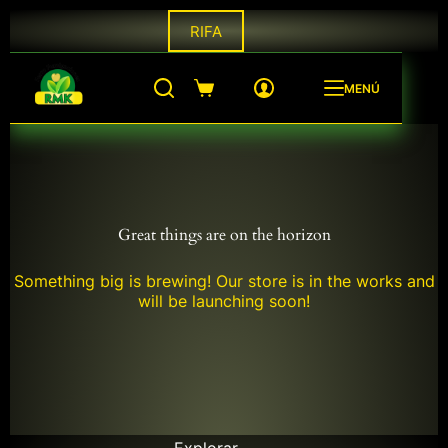
Saltar
RIFA
al
contenido
MENÚ
Shopping
cart
Great things are on the horizon
Something big is brewing! Our store is in the works and
will be launching soon!