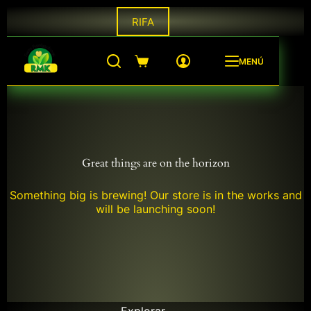
Saltar
RIFA
al
contenido
MENÚ
Shopping
cart
Great things are on the horizon
Something big is brewing! Our store is in the works and
will be launching soon!