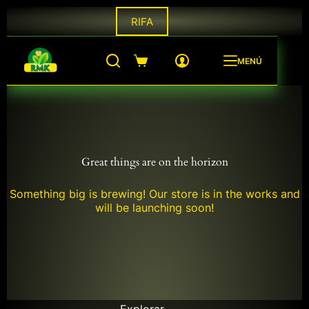
Saltar
RIFA
al
contenido
MENÚ
Shopping
cart
Great things are on the horizon
Something big is brewing! Our store is in the works and
will be launching soon!